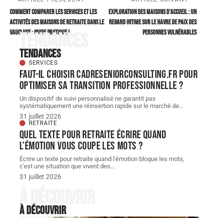
Comment comparer les services et les
Exploration des maisons d’accueil : un
activités des maisons de retraite dans le
regard intime sur le havre de paix des
Vaucluse : Guide pratique !
personnes vulnérables
Tendances
Tendances
SERVICES
Faut-il choisir cadreseniorconsulting.fr pour
optimiser sa transition professionnelle ?
Un dispositif de suivi personnalisé ne garantit pas
systématiquement une réinsertion rapide sur le marché de
…
31 juillet 2026
RETRAITE
Quel texte pour retraite écrire quand
l’émotion vous coupe les mots ?
Écrire un texte pour retraite quand l'émotion bloque les mots,
c'est une situation que vivent des
…
31 juillet 2026
À découvrir
À découvrir