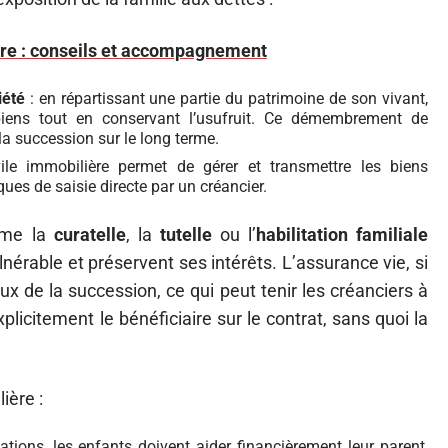
ère : conseils et accompagnement
iété
: en répartissant une partie du patrimoine de son vivant,
biens tout en conservant l’usufruit. Ce démembrement de
la succession sur le long terme.
ile immobilière permet de gérer et transmettre les biens
ques de saisie directe par un créancier.
mme la
curatelle
, la
tutelle
ou l’
habilitation familiale
nérable et préservent ses intérêts. L’assurance vie, si
aux de la succession, ce qui peut tenir les créanciers à
xplicitement le bénéficiaire sur le contrat, sans quoi la
ière :
ations, les enfants doivent aider financièrement leur parent,