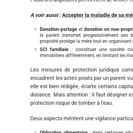
A voir aussi :
Accepter la maladie de sa m
Donation-partage
et
donation en nue-propr
le parent transmet progressivement ses 
propriété protège la mère tout en organisant 
SCI familiale
: constituer une société civ
immobiliers différemment, en limitant les ris
Les mesures de protection juridique co
encadrent les actes posés par un parent vul
elle est bien rédigée, écarte certains capit
distance. Mais attention : il faut désigner e
protection risque de tomber à l’eau.
Deux aspects méritent une vigilance particul
Obligation alimentaire
: dans certaines situ