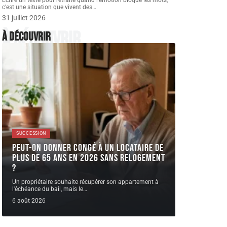
Écrire un texte pour retraite quand l'émotion bloque les mots,
c'est une situation que vivent des
…
31 juillet 2026
À découvrir
À découvrir
SUCCESSION
Peut-on donner congé à un locataire de
plus de 65 ans en 2026 sans relogement
?
Un propriétaire souhaite récupérer son appartement à
l'échéance du bail, mais le
…
6 août 2026