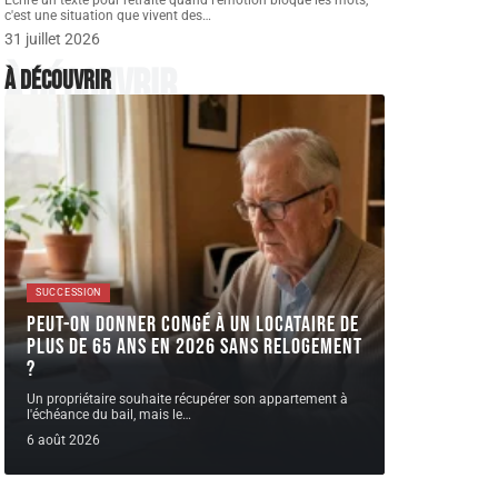
Écrire un texte pour retraite quand l'émotion bloque les mots,
c'est une situation que vivent des
…
31 juillet 2026
À découvrir
À découvrir
SUCCESSION
Peut-on donner congé à un locataire de
plus de 65 ans en 2026 sans relogement
?
Un propriétaire souhaite récupérer son appartement à
l'échéance du bail, mais le
…
6 août 2026