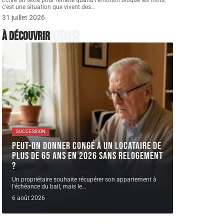
Écrire un texte pour retraite quand l'émotion bloque les mots,
c'est une situation que vivent des
…
31 juillet 2026
À découvrir
À découvrir
SUCCESSION
Peut-on donner congé à un locataire de
plus de 65 ans en 2026 sans relogement
?
Un propriétaire souhaite récupérer son appartement à
l'échéance du bail, mais le
…
6 août 2026