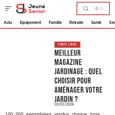
Actu
Equipement
Famille
Retraite
Santé
Sen
TEMPS LIBRE
Meilleur
magazine
jardinage : quel
choisir pour
aménager votre
jardin ?
03/02/2026
100 000 exemplaires vendus chaque mois :