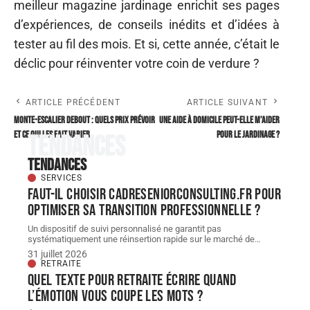
meilleur magazine jardinage enrichit ses pages
d’expériences, de conseils inédits et d’idées à
tester au fil des mois. Et si, cette année, c’était le
déclic pour réinventer votre coin de verdure ?
ARTICLE PRÉCÉDENT
ARTICLE SUIVANT
Monte-escalier debout : quels prix prévoir
Une aide à domicile peut-elle m’aider
et ce qui les fait varier
pour le jardinage ?
Tendances
Tendances
SERVICES
Faut-il choisir cadreseniorconsulting.fr pour
optimiser sa transition professionnelle ?
Un dispositif de suivi personnalisé ne garantit pas
systématiquement une réinsertion rapide sur le marché de
…
31 juillet 2026
RETRAITE
Quel texte pour retraite écrire quand
l’émotion vous coupe les mots ?