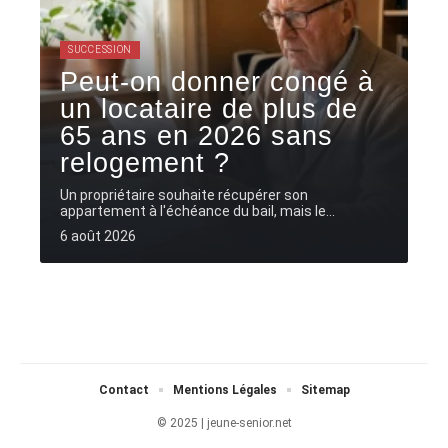
SUCCESSION
Peut-on donner congé à
un locataire de plus de
65 ans en 2026 sans
relogement ?
Un propriétaire souhaite récupérer son
appartement à l'échéance du bail, mais le
…
6 août 2026
Contact
Mentions Légales
Sitemap
© 2025 | jeune-senior.net