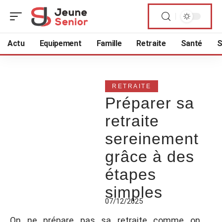
Actu
Equipement
Famille
Retraite
Santé
S
RETRAITE
Préparer sa
retraite
sereinement
grâce à des
étapes
simples
07/12/2025
On ne prépare pas sa retraite comme on