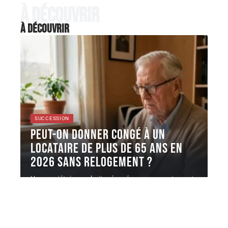
À découvrir
À découvrir
SUCCESSION
Peut-on donner congé à un
locataire de plus de 65 ans en
2026 sans relogement ?
Un propriétaire souhaite récupérer son appartement
à l'échéance du bail, mais le
…
6 août 2026