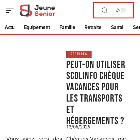
Actu
Equipement
Famille
Retraite
Santé
Sen
SERVICES
Peut-on utiliser
scolinfo Chèque
vacances pour
les transports
et
hébergements ?
13/06/2026
Vous avez reçu des Chèques-Vacances par