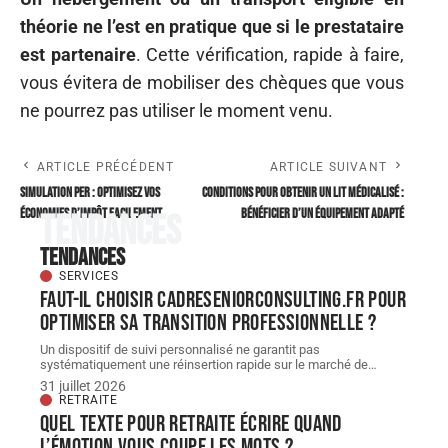
théorie ne l’est en pratique que si le prestataire
est partenaire
. Cette vérification, rapide à faire,
vous évitera de mobiliser des chèques que vous
ne pourrez pas utiliser le moment venu.
ARTICLE PRÉCÉDENT
ARTICLE SUIVANT
Simulation per : optimisez vos
Conditions pour obtenir un lit médicalisé :
économies d’impôt facilement
bénéficier d’un équipement adapté
Tendances
Tendances
SERVICES
Faut-il choisir cadreseniorconsulting.fr pour
optimiser sa transition professionnelle ?
Un dispositif de suivi personnalisé ne garantit pas
systématiquement une réinsertion rapide sur le marché de
…
31 juillet 2026
RETRAITE
Quel texte pour retraite écrire quand
l’émotion vous coupe les mots ?