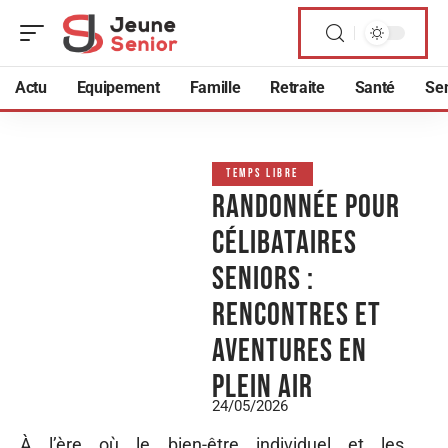
Actu
Equipement
Famille
Retraite
Santé
Sen
TEMPS LIBRE
Randonnée pour
célibataires
seniors :
rencontres et
aventures en
plein air
24/05/2026
À l’ère où le bien-être individuel et les