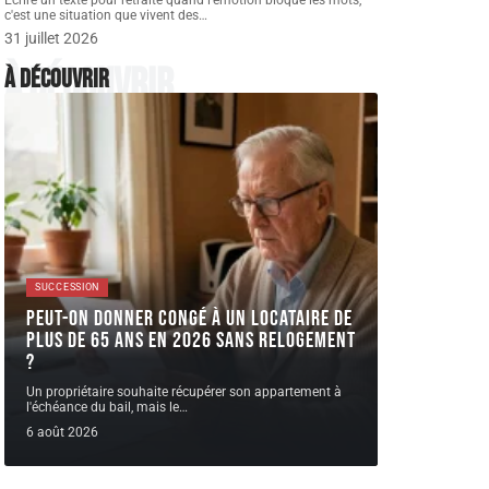
Écrire un texte pour retraite quand l'émotion bloque les mots,
c'est une situation que vivent des
…
31 juillet 2026
À découvrir
À découvrir
SUCCESSION
Peut-on donner congé à un locataire de
plus de 65 ans en 2026 sans relogement
?
Un propriétaire souhaite récupérer son appartement à
l'échéance du bail, mais le
…
6 août 2026