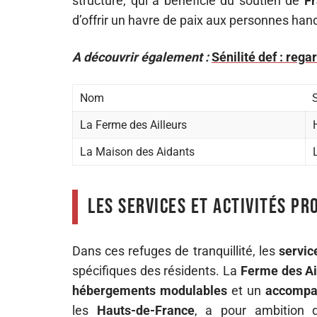
structure, qui a bénéficié du soutien de
Fr
d’offrir un havre de paix aux personnes hand
A découvrir également :
Sénilité def : reg
Nom
La Ferme des Ailleurs
La Maison des Aidants
Les services et activités pr
Dans ces refuges de tranquillité, les
servic
spécifiques des résidents. La
Ferme des Ai
hébergements modulables
et un
accompa
les
Hauts-de-France
, a pour ambition d