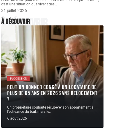
Écrire un texte pour retraite quand l'émotion bloque les mots,
c'est une situation que vivent des
…
31 juillet 2026
À découvrir
À découvrir
SUCCESSION
Peut-on donner congé à un locataire de
plus de 65 ans en 2026 sans relogement
?
Un propriétaire souhaite récupérer son appartement à
l'échéance du bail, mais le
…
6 août 2026