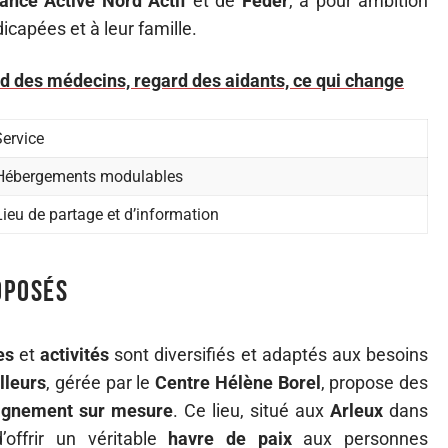
ance Active Nord Actif
et de
Feder
, a pour ambition
icapées et à leur famille.
ard des médecins, regard des aidants, ce qui change
Service
Hébergements modulables
Lieu de partage et d’information
oposés
es
et
activités
sont diversifiés et adaptés aux besoins
lleurs
, gérée par le
Centre Hélène Borel
, propose des
gnement sur mesure
. Ce lieu, situé aux
Arleux
dans
’offrir un véritable
havre de paix
aux personnes