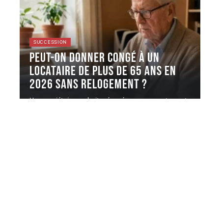
SUCCESSION
Peut-on donner congé à un
locataire de plus de 65 ans en
2026 sans relogement ?
Un propriétaire souhaite récupérer son appartement
à l'échéance du bail, mais le
…
6 août 2026
Contact
Mentions Légales
Sitemap
© 2025 | jeune-senior.net